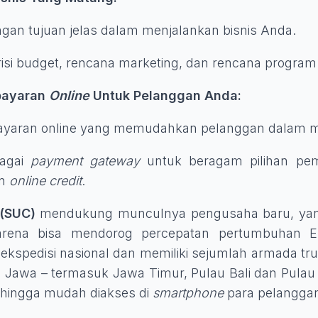
ngan tujuan jelas dalam menjalankan bisnis Anda.
isi budget, rencana marketing, dan rencana program ke
bayaran
Online
Untuk Pelanggan Anda:
ayaran online yang memudahkan pelanggan dalam m
bagai
payment gateway
untuk beragam pilihan pem
an
online credit
.
 (SUC)
mendukung munculnya pengusaha baru, yang
arena bisa mendorog percepatan pertumbuhan E
kspedisi nasional dan memiliki sejumlah armada tr
au Jawa – termasuk Jawa Timur, Pulau Bali dan Pula
sehingga mudah diakses di
smartphone
para pelangga