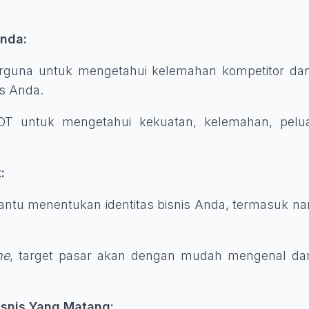
Anda:
 berguna untuk mengetahui kelemahan kompetitor d
is Anda.
WOT untuk mengetahui kekuatan, kelemahan, pelu
:
ntu menentukan identitas bisnis Anda, termasuk nam
ne
, target pasar akan dengan mudah mengenal dan
isnis Yang Matang: